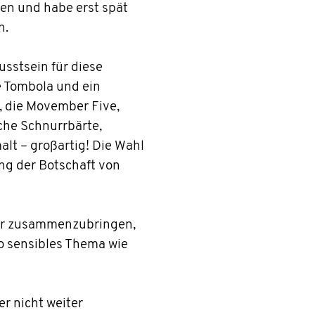
den und habe erst spät
n.
stsein für diese
e Tombola und ein
 die Movember Five,
sche Schnurrbärte,
lt – großartig! Die Wahl
ung der Botschaft von
er zusammenzubringen,
so sensibles Thema wie
r nicht weiter