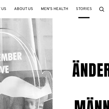
Se
 US
ABOUT US
MEN’S HEALTH
STORIES
ÄNDER
MÄNN