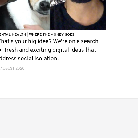
ENTAL HEALTH
|
WHERE THE MONEY GOES
hat's your big idea? We're on a search
or fresh and exciting digital ideas that
ddress social isolation.
 AUGUST 2020