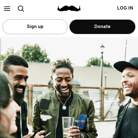
Main
Search
LOG IN
menu
Sign up
Donate